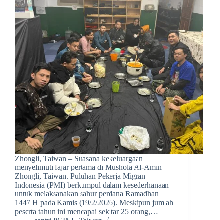
Zhongli, Taiwan – Suasana kekeluargaan
menyelimuti fajar pertama di Mushola Al-Amin
Zhongli, Taiwan. Puluhan Pekerja Migran
Indonesia (PMI) berkumpul dalam kesederhanaan
untuk melaksanakan sahur perdana Ramadhan
1447 H pada Kamis (19/2/2026). Meskipun jumlah
peserta tahun ini mencapai sekitar 25 orang,…