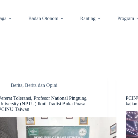
aga
Badan Otonom
Ranting
Program
Berita
,
Berita dan Opini
Pererat Toleransi, Profesor National Pingtung
PCINU
University (NPTU) Ikuti Tradisi Buka Puasa
kajian
PCINU Taiwan