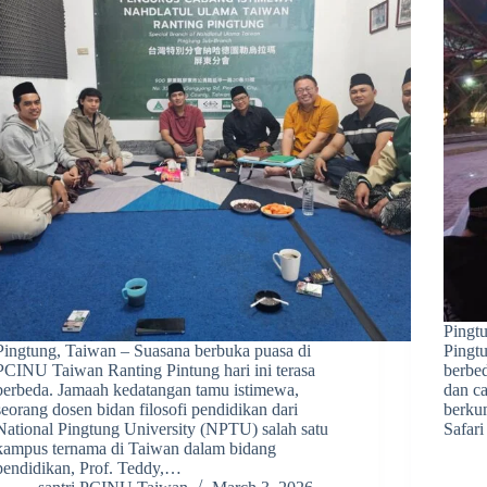
Pingt
Pingtung, Taiwan – Suasana berbuka puasa di
Pingt
PCINU Taiwan Ranting Pintung hari ini terasa
berbed
berbeda. Jamaah kedatangan tamu istimewa,
dan c
seorang dosen bidan filosofi pendidikan dari
berku
National Pingtung University (NPTU) salah satu
Safar
kampus ternama di Taiwan dalam bidang
pendidikan, Prof. Teddy,…