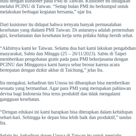
dulu dengan kuisioner pada PMI di Taiwan. Kuisioner itu dibagikan
melalui PCINU di Taiwan. “Setiap bulan PMI itu berkumpul untuk
melakukan berbagai kegiatan bersama,” ujar Ira.
Dari kuisioner itu didapat bahwa ternyata banyak permasalahan
kesehatan yang dialami PMI Taiwan. Di antaranya adalah pemenuhan
gizi, keselamatan dan kesehatan kerja serta prilaku hidup bersih sehat.
“Akhirnya kami ke Taiwan. Selama dua hari kami lakukan pengabdian
masyarakat, Sabtu dan Minggu (25 – 26/11/2023). Sabtu di Taipei
memberikan pengobatan gratis pada para PMI bekerjasama dengan
PCINU dan Minggunya kami hanya sebar brosur karena acara
bertepatan dengan dzikir akbar di Taichung,” jelas Ira.
Ira mengakui, kehadiran tim Unusa ini diharapkan bisa memberikan
sesuatu yang bermanfaat. Agar para PMI yang merupakan pahlawan
devisa bagi Indonesia bisa terus produktif dan tidak mengalami
gangguan kesehatan.
“Dengan edukasi ini kami harapkan bisa diterapkan dalam kehidupan
sehari-hari. Sehingga ke depan bisa lebih baik dan produktif,” tandas
Ira.
Selain itu, kehadiran dosen Unusa di Taiwan itu untuk menjalin