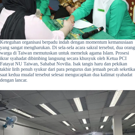
Keteguhan organisasi berpadu indah dengan momentum kemanusiaan
yang sangat mengharukan. Di sela-sela acara sakral tersebut, dua orang
warga di Taiwan memutuskan untuk memeluk agama Islam. Prosesi
ikrar syahadat dibimbing langsung secara khusyuk oleh Ketua PCI
Fatayat NU Taiwan, Sahabat Novilia. Isak tangis haru dan pekikan
takbir lirih penuh syukur dari para pengurus dan jemaah pecah seketika
saat kedua mualaf tersebut selesai mengucapkan dua kalimat syahadat
dengan lancar.